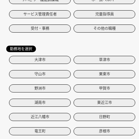
サービス管理責任者
児童指導員
受付・事務
その他の職種
勤務地を選択
大津市
草津市
守山市
栗東市
野洲市
甲賀市
湖南市
東近江市
近江八幡市
日野町
竜王町
彦根市