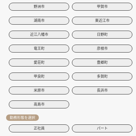
野洲市
甲賀市
湖南市
東近江市
近江八幡市
日野町
竜王町
彦根市
愛荘町
豊郷町
甲良町
多賀町
米原市
長浜市
高島市
勤務形態を選択
正社員
パート